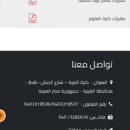
مقررات قسم تربية مقارنة
مقررات كلية العلوم
تواصل معنا
العنوان :
كلية التربية – شارع الجيش- طنطا -
محافظة الغربية - جمهورية مصر العربية
رقم التليفون :
0403318536/0403318537
فاكــس: 3282616/ 040