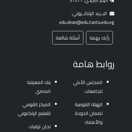
الرمز البريدي: 31511
البــريد الإلكتــروني:
edu.dean@edu.tanta.edu.eg
رأيك يهمنا
أسئلة شائعة
روابط هامة
المجلس الأعلي
بنك المعرفة
للجامعات
المصري
الهيئة القومية
المركز القومي
لضمان الجودة
للتعليم الإلكتروني
والأعتماد
لجان ترقيات