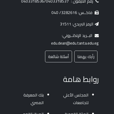
رقم التليفون :
0403318536/0403318537
فاكــس: 3282616/ 040
الرمز البريدي: 31511
البــريد الإلكتــروني:
edu.dean@edu.tanta.edu.eg
رأيك يهمنا
أسئلة شائعة
روابط هامة
المجلس الأعلي
بنك المعرفة
للجامعات
المصري