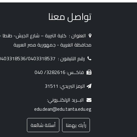
تواصل معنا
العنوان :
كلية التربية – شارع الجيش- طنطا -
محافظة الغربية - جمهورية مصر العربية
رقم التليفون :
0403318536/0403318537
فاكــس: 3282616/ 040
الرمز البريدي: 31511
البــريد الإلكتــروني:
edu.dean@edu.tanta.edu.eg
رأيك يهمنا
أسئلة شائعة