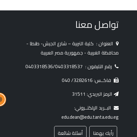
تواصل معنا
العنوان :
كلية التربية – شارع الجيش- طنطا -
محافظة الغربية - جمهورية مصر العربية
رقم التليفون :
0403318536/0403318537
فاكــس: 3282616/ 040
الرمز البريدي: 31511
البــريد الإلكتــروني:
edu.dean@edu.tanta.edu.eg
رأيك يهمنا
أسئلة شائعة