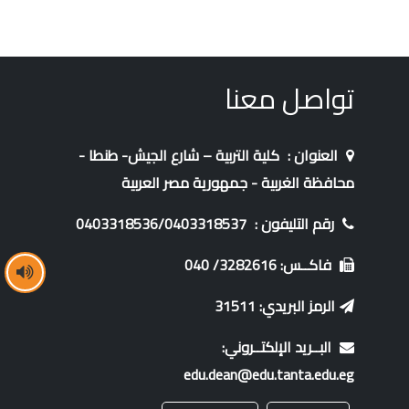
تواصل معنا
العنوان :
كلية التربية – شارع الجيش- طنطا -
محافظة الغربية - جمهورية مصر العربية
رقم التليفون :
0403318536/0403318537
فاكــس: 3282616/ 040
الرمز البريدي: 31511
البــريد الإلكتــروني:
edu.dean@edu.tanta.edu.eg