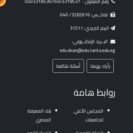
رقم التليفون :
0403318536/0403318537
فاكــس: 3282616/ 040
الرمز البريدي: 31511
البــريد الإلكتــروني:
edu.dean@edu.tanta.edu.eg
رأيك يهمنا
أسئلة شائعة
روابط هامة
المجلس الأعلي
بنك المعرفة
للجامعات
المصري