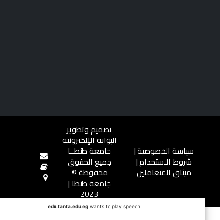
تصميم وتطوير
البوابة الإلكترونية
سياسة الخصوصية
|
جامعة طنطــا
شروط الاستخدام
|
جميع الحقوق
ميثاق المتعاملين
محفوظة ©
جامعة طنطا |
2023
edu.tanta.edu.eg
wants to play speech