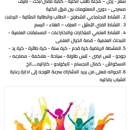
شعر - زجل – مجلة طلاب الكلية - كتابة مقال/بحث - تاليف
مسرحى - دورى المعلومات بين فرق الكلية
2 . النشاط الاجتماعي الشطرنج - الطالب والطالبة المثالية - الرحلات
3 . النشاط الفني التمثيل – العزف – الغناء - الرسم
4 . النشاط العلمي الابتكارات والاختراعات - المسابقات العلمية -
الابحاث العلمية - قصة الخيال العلمى
5. الانشطة الرياضية كرة قدم - كرة سلة - كرة طائرة - كرة يد -
جودو - تنس ارضى - تنس طاولة - سباحة - ملاكمة - مصارعه -
الاسكواش - كمال الاجسام - تايكوندو - كاراتيه......الخ
6. الجواله فعلى من يريد الاشتراك سرعة التوجه إلى ادارة رعاية
الشباب بالكليه