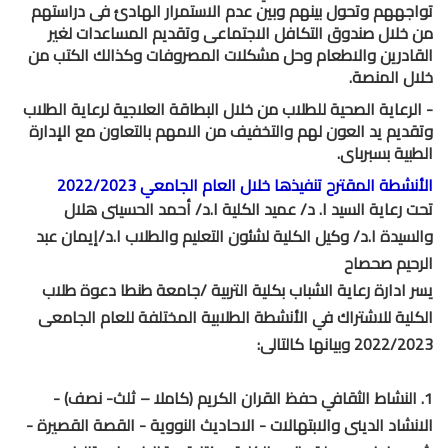
تواجههم وتحول بينهم وبين عدم الاستمرار الهادئ فى دراستهم
من خلال صندوق التكافل الاجتماعى وتقديم المساعدات لغير
القادرين والاطعام وحل مشكلات المصروفات وكذالك الكتب من
خلال المنصة.
- الرعاية الصحية للطلاب من خلال البطاقة العلاجية لرعاية الطلاب
وتقديم يد العون لهم والتخفيف من الامهم بالتعاون مع الإدارة
الطبية بسبرباى.
الأنشطة المقترح تنفيذها خلال العام الجامعي 2022/2023
تحت رعاية السيد ا. د/ عميد الكلية ا.د/ أحمد الحسينى هلال
والسيدة ا.د/ وكيل الكلية لشئون التعليم والطلاب ا.د/إيمان عبد
الرحيم صحصاح
يسر ادارة رعاية الشباب بكلية التربية /جامعة طنطا دعوة طلاب
الكلية للاشتراك في الأنشطة الطلابية المختلفة للعام الجامعى
2022/2023 وبيانها كالتالى:
1. النشاط الثقافي حفظ القران الكريم (كاملا – ثلث- نصف) -
الانشاد الدينى والابتهالات - الاحاديث النووية - القصة القصيرة -