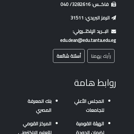
فاكــس: 3282616/ 040
الرمز البريدي: 31511
البــريد الإلكتــروني:
edu.dean@edu.tanta.edu.eg
رأيك يهمنا
أسئلة شائعة
روابط هامة
المجلس الأعلي
بنك المعرفة
للجامعات
المصري
الهيئة القومية
المركز القومي
لضمان الجودة
للتعليم الإلكتروني