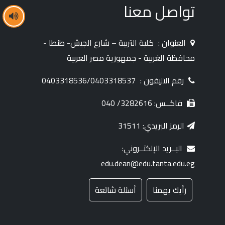
تواصل معنا
العنوان :
كلية التربية – شارع الجيش- طنطا -
محافظة الغربية - جمهورية مصر العربية
رقم التليفون :
0403318536/0403318537
فاكــس: 3282616/ 040
الرمز البريدي: 31511
البــريد الإلكتــروني:
edu.dean@edu.tanta.edu.eg
رأيك يهمنا
أسئلة شائعة