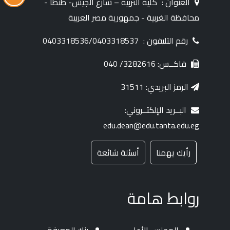
العنوان :
كلية التربية – شارع الجيش- طنطا -
محافظة الغربية - جمهورية مصر العربية
رقم التليفون :
0403318536/0403318537
فاكــس: 3282616/ 040
الرمز البريدي: 31511
البــريد الإلكتــروني:
edu.dean@edu.tanta.edu.eg
رأيك يهمنا
أسئلة شائعة
روابط هامة