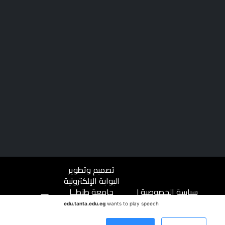
تصميم وتطوير
البوابة الإلكترونية
سياسة الخصوصية
|
جامعة طنطــا
شروط الاستخدام
|
جميع الحقوق
edu.tanta.edu.eg
wants to play speech
ميثاق المتعاملين
محفوظة ©