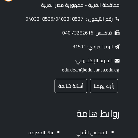
محافظة الغربية - جمهورية مصر العربية
رقم التليفون :
0403318536/0403318537
فاكــس: 3282616/ 040
الرمز البريدي: 31511
البــريد الإلكتــروني:
edu.dean@edu.tanta.edu.eg
رأيك يهمنا
أسئلة شائعة
روابط هامة
المجلس الأعلي
بنك المعرفة