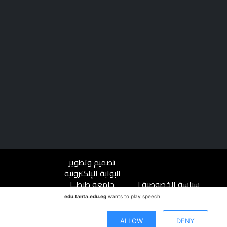
تصميم وتطوير
البوابة الإلكترونية
سياسة الخصوصية
|
جامعة طنطــا
شروط الاستخدام
|
جميع الحقوق
edu.tanta.edu.eg
wants to play speech
ميثاق المتعاملين
محفوظة ©
جامعة طنطا |
ALLOW
DENY