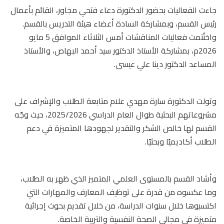
جاءت الفعاليات بحضور الدكتورة دعاء فتحي مجاور، القائم بأعمال
رئيس القسم، وبمشاركة السادة أعضاء هيئة التدريس بالقسم.
واختُتمت فعاليات المناقشات أمس الثلاثاء الموافق 5 مايو
2026م، بمشاركة الأستاذ الدكتور سيد أحمد البهاص، والأستاذ
المساعد الدكتور دينا علي عيسى.
وتولت الدكتورة سارة مهدي علام متابعة الطلاب والإشراف على
مشروعاتهم البحثية طوال العام الدراسي 2025/2026، حيث وجّه
القسم لها خالص الشكر والتقدير لجهودها المتميزة في دعم
الطلاب أكاديميًا وبحثيًا.
وأشاد القسم بالمستوى العلمي المتميز الذي ظهر به الطلاب،
وما عكسوه من قدرة على توظيف المعارف والمهارات التي
اكتسبوها خلال سنوات الدراسة، من خلال تقديم بحوث إجرائية
متميزة في مجالي الصحة النفسية والتربية الخاصة.