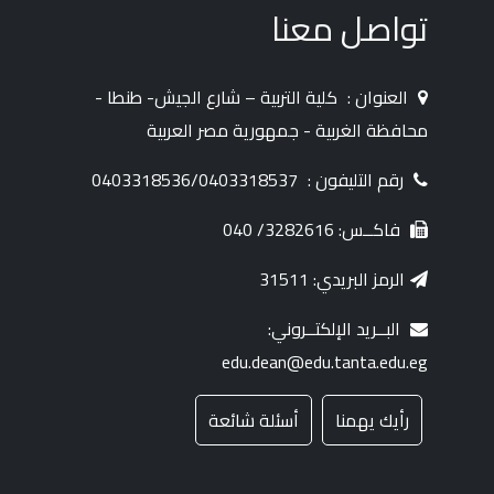
تواصل معنا
العنوان :
كلية التربية – شارع الجيش- طنطا -
محافظة الغربية - جمهورية مصر العربية
رقم التليفون :
0403318536/0403318537
فاكــس: 3282616/ 040
الرمز البريدي: 31511
البــريد الإلكتــروني:
edu.dean@edu.tanta.edu.eg
رأيك يهمنا
أسئلة شائعة