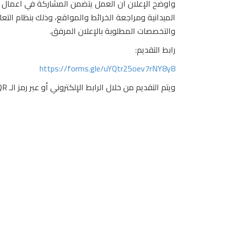
وأوضح الإعلان أن العمل يتضمن المشاركة في أعمال ال
الميدانية ومراجعة الخرائط والمواقع، وذلك بنظام التع
والتخصصات المطلوبة بالإعلان المرفق.
رابط التقديم:
https://forms.gle/uYQtr25oev7rNY8y8
ويتم التقديم من خلال الرابط الإلكتروني أو عبر رمز الـ QR الموضح بالصورة المرفقة.