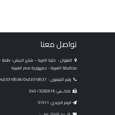
تواصل معنا
العنوان :
كلية التربية – شارع الجيش- طنطا -
محافظة الغربية - جمهورية مصر العربية
رقم التليفون :
0403318536/0403318537
فاكــس: 3282616/ 040
الرمز البريدي: 31511
البــريد الإلكتــروني: