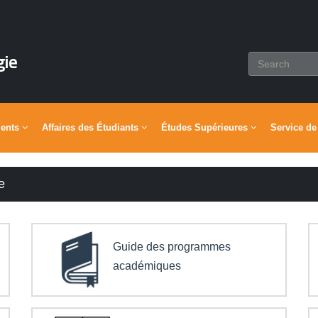
gie
ments
Affaires des Étudiants
Études Supérieures
Service de
e
Guide des programmes
académiques