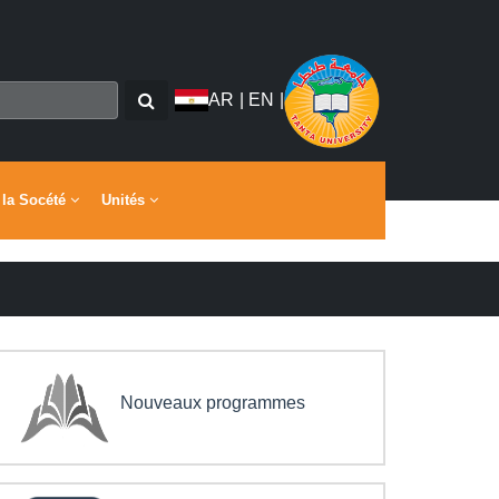
AR
|
EN
|
 la Socété
Unités
Nouveaux programmes