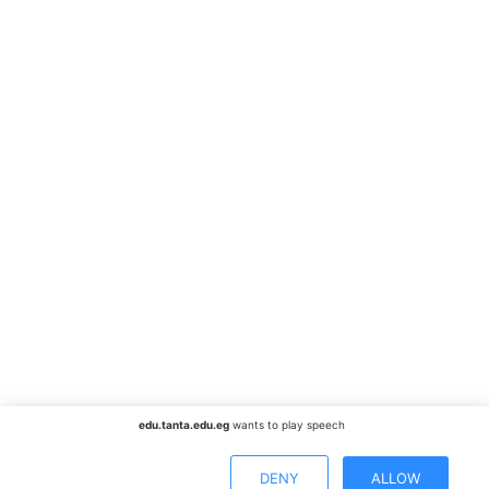
edu.tanta.edu.eg
wants to play speech
DENY
ALLOW