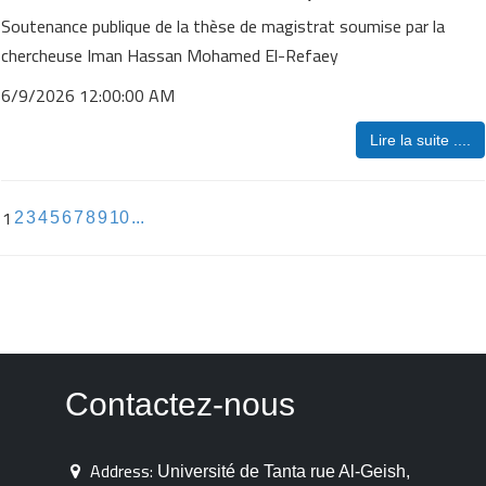
Soutenance publique de la thèse de magistrat soumise par la
chercheuse Iman Hassan Mohamed El-Refaey
6/9/2026 12:00:00 AM
Lire la suite ....
1
2
3
4
5
6
7
8
9
10
...
Contactez-nous
Address:
Université de Tanta rue Al-Geish,